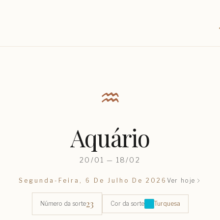
♒︎
Aquário
20/01 — 18/02
Segunda-Feira, 6 De Julho De 2026
Ver hoje
23
Número da sorte
Cor da sorte
Turquesa