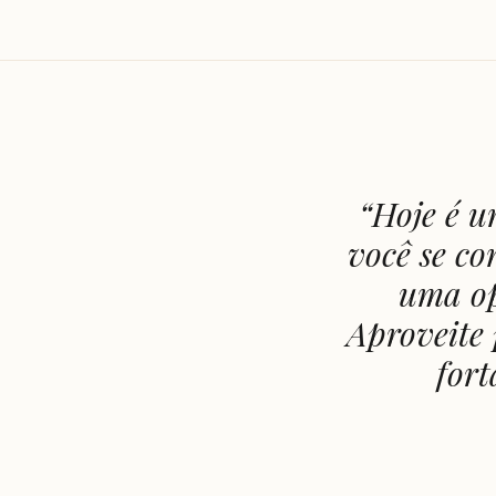
“
Hoje é u
você se co
uma op
Aproveite 
fort