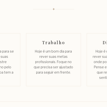
✦
Trabalho
D
a para se
Hoje é um bom dia para
Hoje é
s suas
rever suas metas
rever su
stre
profissionais. Foque no
onde po
no pelo
que precisa ser ajustado
Pense e
oa tem a
para seguir em frente.
que r
sent