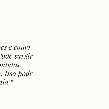
ões e como
Pode surgir
ndidos.
. Isso pode
nia.
”