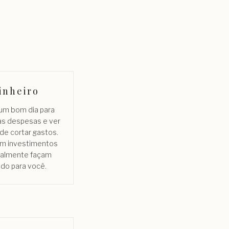
inheiro
 um bom dia para
as despesas e ver
de cortar gastos.
m investimentos
ealmente façam
ido para você.