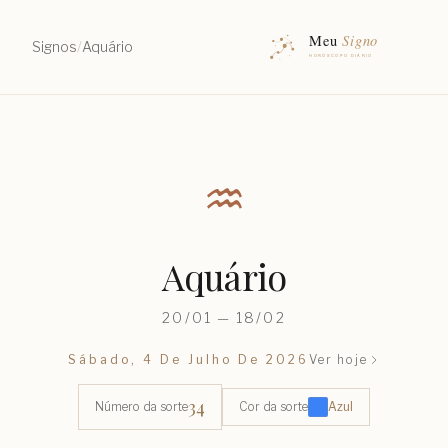
Signos
/
Aquário
♒︎
Aquário
20/01 — 18/02
Sábado, 4 De Julho De 2026
Ver hoje
34
Número da sorte
Cor da sorte
Azul