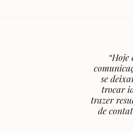
“
Hoje 
comunicaç
se deixa
trocar 
trazer resu
de conta