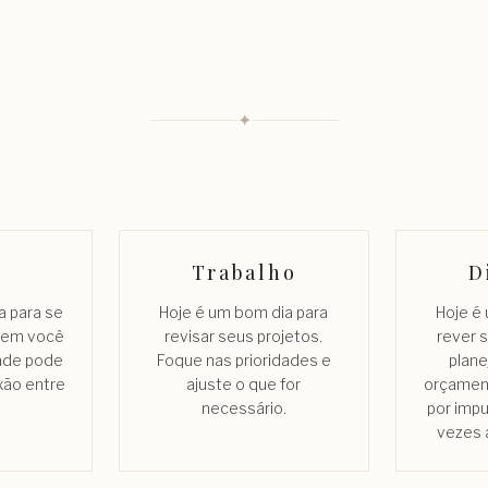
✦
Trabalho
D
a para se
Hoje é um bom dia para
Hoje é
quem você
revisar seus projetos.
rever 
dade pode
Foque nas prioridades e
plane
xão entre
ajuste o que for
orçament
necessário.
por imp
vezes 