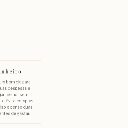
inheiro
 um bom dia para
suas despesas e
jar melhor seu
o. Evite compras
ulso e pense duas
antes de gastar.