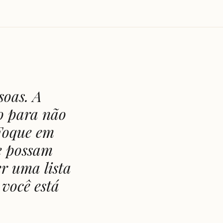
soas. A
o para não
 Foque em
e possam
er uma lista
você está