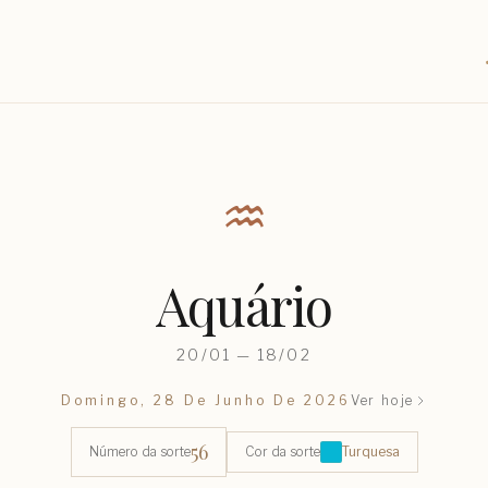
♒︎
Aquário
20/01 — 18/02
Domingo, 28 De Junho De 2026
Ver hoje
56
Número da sorte
Cor da sorte
Turquesa