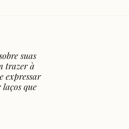
 sobre suas
m trazer à
se expressar
r laços que