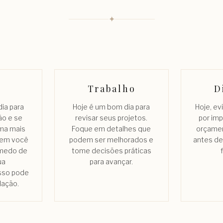
✦
Trabalho
D
ia para
Hoje é um bom dia para
Hoje, ev
ão e se
revisar seus projetos.
por imp
ma mais
Foque em detalhes que
orçame
uem você
podem ser melhorados e
antes de
 medo de
tome decisões práticas
ua
para avançar.
isso pode
lação.