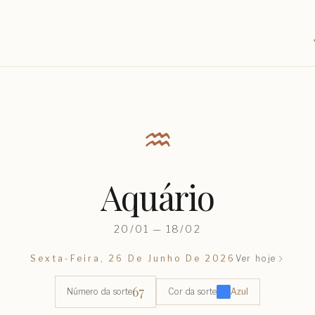
♒︎
Aquário
20/01 — 18/02
Sexta-Feira, 26 De Junho De 2026
Ver hoje
67
Número da sorte
Cor da sorte
Azul