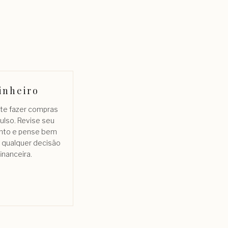
inheiro
ite fazer compras
ulso. Revise seu
nto e pense bem
 qualquer decisão
financeira.