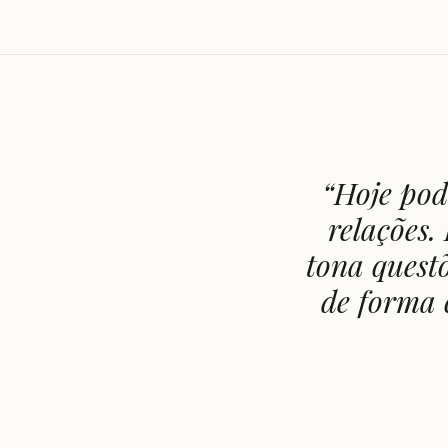
“
Hoje pode
relações.
tona questõ
de forma c