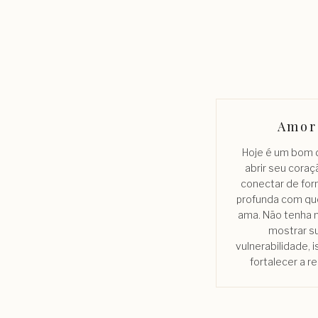
Amor
Hoje é um bom d
abrir seu coraç
conectar de for
profunda com q
ama. Não tenha
mostrar s
vulnerabilidade, 
fortalecer a re