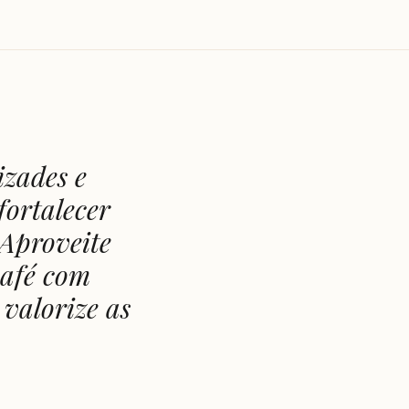
izades e
fortalecer
Aproveite
café com
 valorize as