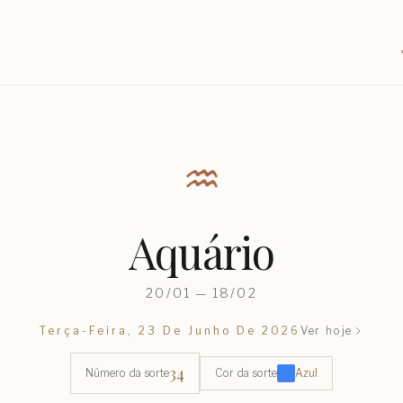
♒︎
Aquário
20/01 — 18/02
Terça-Feira, 23 De Junho De 2026
Ver hoje
34
Número da sorte
Cor da sorte
Azul