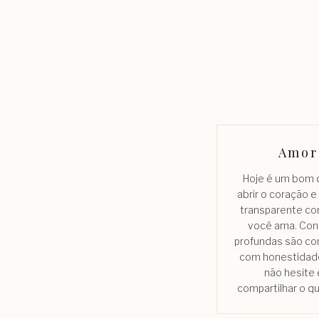
Amor
Hoje é um bom d
abrir o coração e
transparente c
você ama. Co
profundas são co
com honestidad
não hesite
compartilhar o q