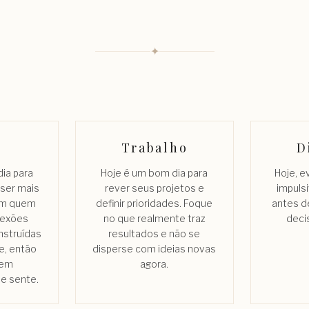
✦
Trabalho
D
ia para
Hoje é um bom dia para
Hoje, e
 ser mais
rever seus projetos e
impuls
om quem
definir prioridades. Foque
antes d
nexões
no que realmente traz
decis
nstruídas
resultados e não se
e, então
disperse com ideias novas
 em
agora.
ue sente.