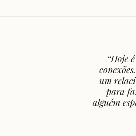
“
Hoje é
conexões.
um relac
para fa
alguém espe