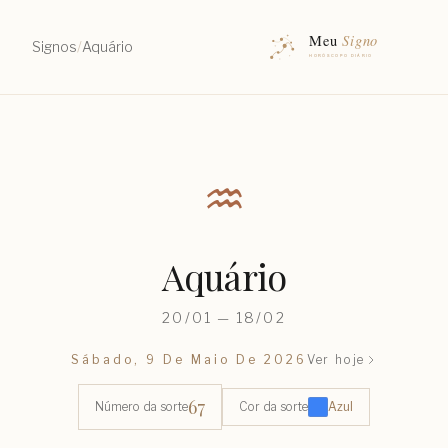
Signos
/
Aquário
♒︎
Aquário
20/01 — 18/02
Sábado, 9 De Maio De 2026
Ver hoje
67
Número da sorte
Cor da sorte
Azul