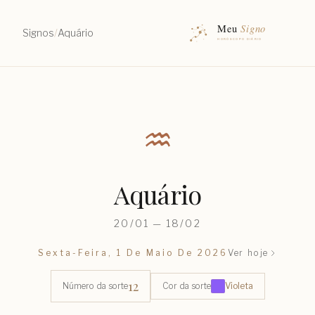
Signos
/
Aquário
♒︎
Aquário
20/01 — 18/02
Sexta-Feira, 1 De Maio De 2026
Ver hoje
12
Número da sorte
Cor da sorte
Violeta