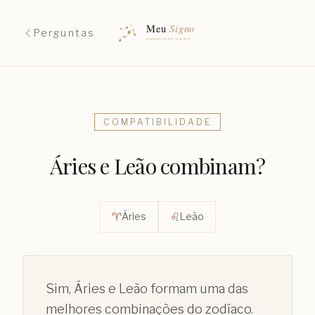
Perguntas
COMPATIBILIDADE
Áries e Leão combinam?
♈︎
♌︎
Áries
Leão
Sim, Áries e Leão formam uma das
melhores combinações do zodíaco.